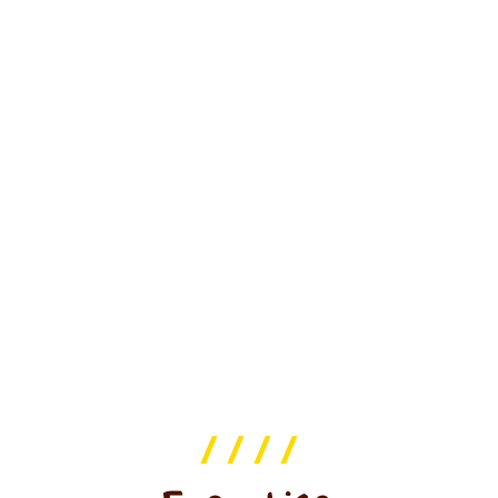
/ / / /