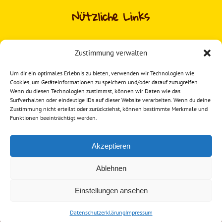
Nützliche Links
Kontakt
Zustimmung verwalten
Franchise
Um dir ein optimales Erlebnis zu bieten, verwenden wir Technologien wie
Sofort loslegen
Cookies, um Geräteinformationen zu speichern und/oder darauf zuzugreifen.
Wenn du diesen Technologien zustimmst, können wir Daten wie das
Datenschutzerklärung
Surfverhalten oder eindeutige IDs auf dieser Website verarbeiten. Wenn du deine
Zustimmung nicht erteilst oder zurückziehst, können bestimmte Merkmale und
Impressum
Funktionen beeinträchtigt werden.
Akzeptieren
Instagram
Ablehnen
Einstellungen ansehen
© 2024
Grafikburo
All Rights Reserved
Datenschutzerklärung
Impressum