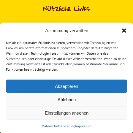
Nützliche Links
Kontakt
Zustimmung verwalten
Franchise
Um dir ein optimales Erlebnis zu bieten, verwenden wir Technologien wie
Sofort loslegen
Cookies, um Geräteinformationen zu speichern und/oder darauf zuzugreifen.
Wenn du diesen Technologien zustimmst, können wir Daten wie das
Datenschutzerklärung
Surfverhalten oder eindeutige IDs auf dieser Website verarbeiten. Wenn du deine
Zustimmung nicht erteilst oder zurückziehst, können bestimmte Merkmale und
Impressum
Funktionen beeinträchtigt werden.
Akzeptieren
Instagram
Ablehnen
Einstellungen ansehen
© 2024
Grafikburo
All Rights Reserved
Datenschutzerklärung
Impressum